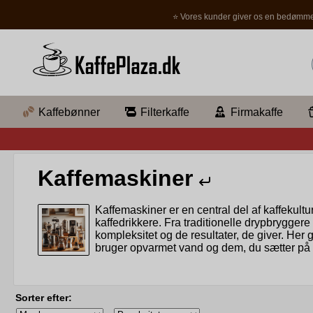
⭐ Vores kunder giver os en bedømme
Kaffebønner
Filterkaffe
Firmakaffe
Kaffemaskiner
Kaffemaskiner er en central del af kaffekult
kaffedrikkere. Fra traditionelle drypbrygg
kompleksitet og de resultater, de giver. Her
bruger opvarmet vand og dem, du sætter på 
Elektriske kaffemaskiner
Sorter efter: