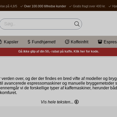
lse på 4,8/5
Over 100.000 tilfredse kunder
Gratis fragt over 400 kr.
Hje
Kapsler
Fundhjørnet!
Koffeinfrit
Espres
Gå ikke glip af din 50,- rabat på kaffe. Klik her for kode.
ur verden over, og der der findes en bred vifte af modeller og 
ere til avancerede espressomaskiner og manuelle bryggemetoder 
 gennemgår vi de forskellige typer af kaffemaskiner, herunder b
komfuret.
Vis hele teksten...