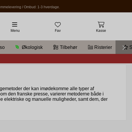
mmelevering / Ombud: 1-3 hverdage.
Menu
Fav
Kasse
so
Økologisk
Tilbehør
Risterier
S
bryggemetoder der kan imødekomme alle typer af
som den franske presse, varierer metoderne både i
åde elektriske og manuelle muligheder, samt dem, der