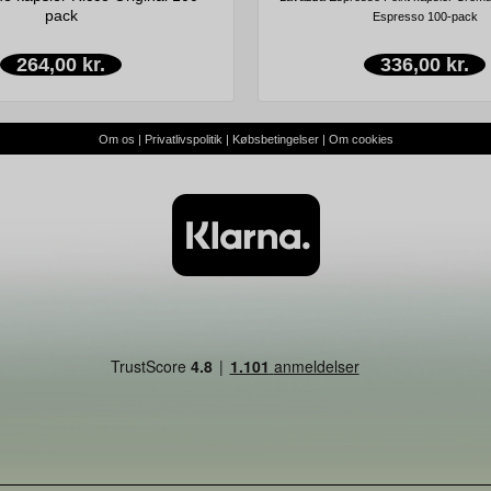
pack
Espresso 100-pack
264,00 kr.
336,00 kr.
Om os
|
Privatlivspolitik
|
Købsbetingelser
|
Om cookies