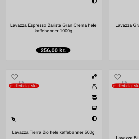
Lavazza Espresso Barista Gran Crema hele
Lavazza Gr
kaffebønner 1000g
256,00 kr.
midlertidigt slut
midlertidigt slu
Lavazza Tierra Bio hele kaffebønner 500g
Lavazza Blu