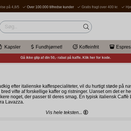
lse på 4,8/5
Over 100.000 tilfredse kunder
Gratis fragt over 400 kr.
Hje
Kapsler
Fundhjørnet!
Koffeinfrit
Espres
Gå ikke glip af din 50,- rabat på kaffe. Klik her for kode.
dkig efter italienske kaffespecialiteter, vil du hurtigt støde på
n bred vifte af forskellige kaffer og ristninger. Uanset om det er 
re noget, der passer til deres smag. En typisk italiensk Caffè
ra Lavazza.
adition
Lavazza blev grundlagt i 1895. Oprindeligt planlagt som en
Vis hele teksten...
enskrige, gjorde tidligt fremskridt som kafferister og kaffefora
ksomheden blev en af Italiens største kaffekoncerner. I dag har
alien og to i udlandet. Kvaliteten af produkterne holdes på samme 