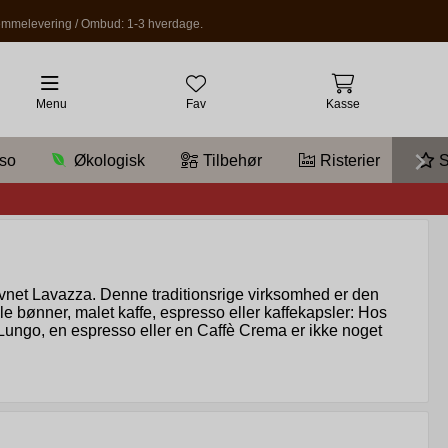
mmelevering / Ombud: 1-3 hverdage.
Menu
Fav
Kasse
so
Økologisk
Tilbehør
Risterier
S
 navnet Lavazza. Denne traditionsrige virksomhed er den
hele bønner, malet kaffe, espresso eller kaffekapsler: Hos
 Lungo, en espresso eller en Caffè Crema er ikke noget
 lokal butik i Torino, udviklede den sig hurtigt til en
rbejder. Det var først med Emilio Lavazzas ankomst,
 virksomheden en global tilstedeværelse og bruger fem
høje niveau, som den har været i mere end 120 år, og