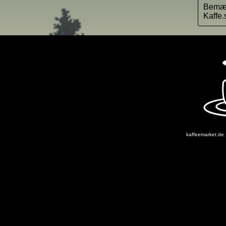
Bemærk
Kaffe.
kaffeemarket.de