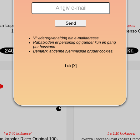
an Espresso hele kaffebønner
fra 2,40 kr./kapsel
1000g
Lavazza Blue kapsler Intenso O
pack
Vi videregiver aldrig din e-mailadresse
Rabatkoden er personlig og gælder kun én gang
per husstand.
240,00 kr.
264,00 kr.
Bemærk, at denne hjemmeside bruger cookies.
Luk [X]
t
midlertidigt slut
fra 2,40 kr./kapsel
fra 3,10 kr./kapsel
e kapsler Ricco Original 100-
Lavazza Espresso Point kapsler Crem