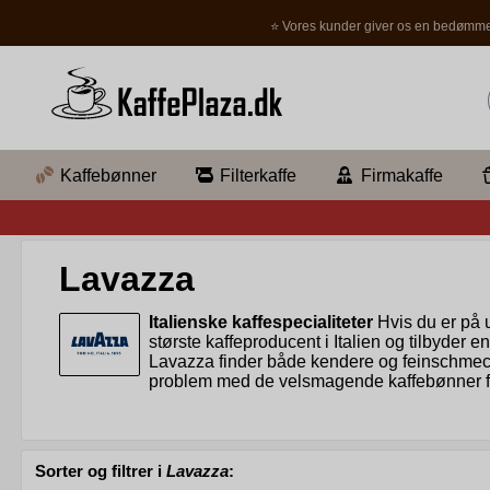
⭐ Vores kunder giver os en bedømme
Kaffebønner
Filterkaffe
Firmakaffe
Lavazza
Italienske kaffespecialiteter
Hvis du er på u
største kaffeproducent i Italien og tilbyder e
Lavazza finder både kendere og feinschmecke
problem med de velsmagende kaffebønner f
Lavazza - en bæredygtig virksomhed med en lang tr
bred kundebase. Virksomheden, som har overlevet to verd
barnebarnet til virksomhedens grundlægger Luigi, at vir
Sorter og filtrer i
Lavazza
:
fabrikker til produktion af sine kaffevarianter, tre i It