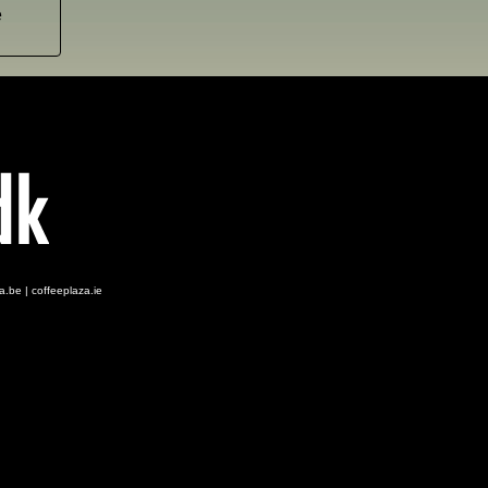
e
za.be
|
coffeeplaza.ie