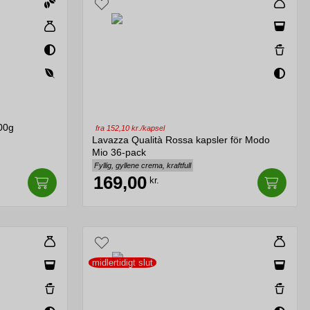
00g
fra 152,10 kr./kapsel
Lavazza Qualità Rossa kapsler för Modo
Mio 36-pack
Fyllig, gyllene crema, kraftfull
169,00
kr.
midlertidigt slut