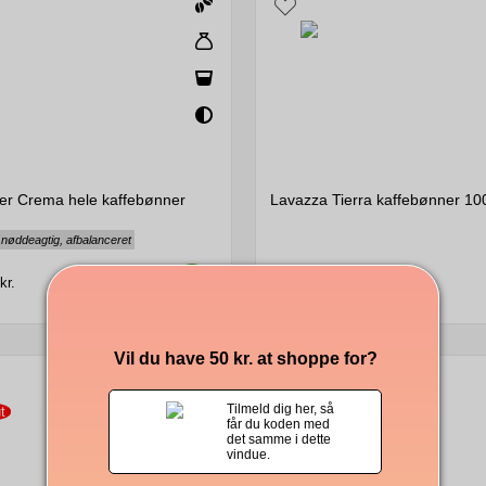
er Crema hele kaffebønner
Lavazza Tierra kaffebønner 10
 nøddeagtig, afbalanceret
313,00
kr.
kr.
Vil du have 50 kr. at shoppe for?
Tilmeld dig her, så
t
midlertidigt slut
får du koden med
det samme i dette
vindue.