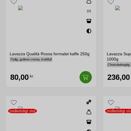
Lavazza Qualità Rossa formalet kaffe 250g
Lavazza Sup
1000g
Fyllig, gyllene crema, kraftfull
Chokoladeagtig,
80,00
236,00
kr.
midlertidigt slut
midlertidigt slu