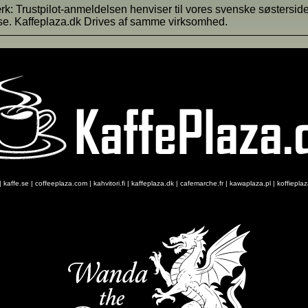
: Trustpilot-anmeldelsen henviser til vores svenske søstersid
se. Kaffeplaza.dk Drives af samme virksomhed.
|
kaffe.se
|
coffeeplaza.com
|
kahvitori.fi
|
kaffeplaza.dk
|
cafemarche.fr
|
kawaplaza.pl
|
koffiepla