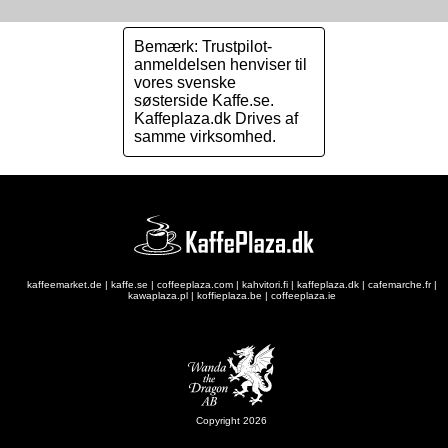
Bemærk: Trustpilot-
anmeldelsen henviser til
vores svenske
søsterside Kaffe.se.
Kaffeplaza.dk Drives af
samme virksomhed.
kaffeemarket.de
|
kaffe.se
|
coffeeplaza.com
|
kahvitori.fi
|
kaffeplaza.dk
|
cafemarche.fr
|
kawaplaza.pl
|
koffieplaza.be
|
coffeeplaza.ie
Copyright 2026