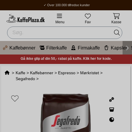
✓ Over 100.000 tilfredse kunder
✓ Gratis fragt over 400 kr.
✓ Hjemmelevering / Ombud: 1-3 hverdage.
Menu
Fav
Kasse
Kaffebønner
Filterkaffe
Firmakaffe
Kapsler
Gå ikke glip af din 50,- rabat på kaffe. Klik her for kode.
>
Kaffe
>
Kaffebønner
>
Espresso
>
Mørkristet
>
Segafredo
>