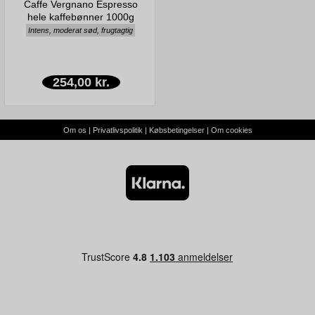
Caffe Vergnano Espresso
hele kaffebønner 1000g
Intens, moderat sød, frugtagtig
254,00 kr.
Om os
|
Privatlivspolitik
|
Købsbetingelser
|
Om cookies