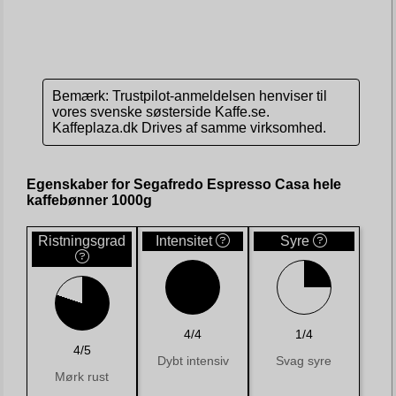
Bemærk: Trustpilot-anmeldelsen henviser til
vores svenske søsterside Kaffe.se.
Kaffeplaza.dk Drives af samme virksomhed.
Egenskaber for Segafredo Espresso Casa hele
kaffebønner 1000g
Ristningsgrad
Intensitet
Syre
4/4
1/4
4/5
Dybt intensiv
Svag syre
Mørk rust