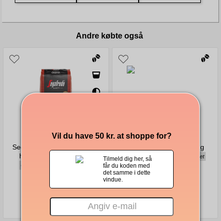
Andre købte også
Vil du have 50 kr. at shoppe for?
Segafredo Selezione Crema
Alfredo Espresso 1000 g
hele kaffebønner 1000g
Aromatisk, krydret, afbalanceret
Tilmeld dig her, så
Cremet, chokoladeagtig, fyldig
får du koden med
det samme i dette
vindue.
232,00 kr.
254,00 kr.