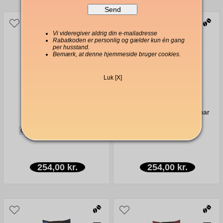
Vi videregiver aldrig din e-mailadresse
Rabatkoden er personlig og gælder kun én gang
per husstand.
Bemærk, at denne hjemmeside bruger cookies.
Luk [X]
Alfredo Espresso
Alfredo Espresso Superbar
Cremazzurro 1000 g
1000 g
Chokoladeagtig, let, sydlandsk
Krydret, fyldig, fløjlsblød
254,00 kr.
254,00 kr.