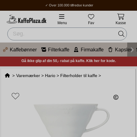
✓ Over 100.000 tilfredse kunder
✓ Gratis fragt over 400 kr.
✓ Hjemmelevering / Ombud: 1-3 hverdage.
Menu
Fav
Kasse
Kaffebønner
Filterkaffe
Firmakaffe
Kapsler
Gå ikke glip af din 50,- rabat på kaffe. Klik her for kode.
>
Varemærker
>
Hario
>
Filterholder til kaffe
>