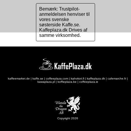
Bemærk: Trustpilot-
anmeldelsen henviser til
vores svenske
søsterside Kaffe.se.
Kaffeplaza.dk Drives af
samme virksomhed.
kaffeemarket.de
|
kaffe.se
|
coffeeplaza.com
|
kahvitori.fi
|
kaffeplaza.dk
|
cafemarche.fr
|
kawaplaza.pl
|
koffieplaza.be
|
coffeeplaza.ie
Copyright 2026