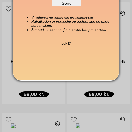
Vi videregiver aldrig din e-mailadresse
Rabatkoden er personlig og gælder kun én gang
per husstand.
Bemærk, at denne hjemmeside bruger cookies.
Luk [X]
Hario V60 Pappers Filter
Hario V60 pappersfilter strlk
1kopp 100st
02 vita 100-pack
68,00 kr.
68,00 kr.