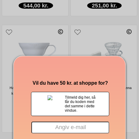
544,00 kr.
251,00 kr.
Vil du have 50 kr. at shoppe for?
Hario V60 filterhållare Porslin Vit 1-
Hario V60 Glass Brewing Kit - kanna
kopps - Ceramic dripper 01 size
och filterhållare i glas size 02
Tilmeld dig her, så
får du koden med
det samme i dette
vindue.
156,00 kr.
340,00 kr.