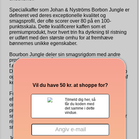
Specialkaffer som Johan & Nyströms Borbon Jungle er
defineret ved deres exceptionelle kvalitet og
smagsprofil, der ofte scorer over 80 på en 100-
punktsskala. Dette kvalificerer kaffen som et
premiumprodukt, hvor hvert trin fra dyrkning til ristning
er udført med den største omhu for at fremhæve
bønnernes unikke egenskaber.
Bourbon Jungle deler sin smagsrigdom med andre
produkter, som også er præget af røg og bitterhed,
f.eks. visse typer whisky, cigarer og ristede nødder.
Disse produkter giver ligesom Bourbon Jungle en dyb
og kompleks smagsoplevelse, som ofte værdsættes af
kendere.
Vil du have 50 kr. at shoppe for?
For at producere en kaffe med en lang og stærk
eftersmag som Borboun Jungle kræves en
Tilmeld dig her, så
får du koden med
omhyggeligt kontrolleret ristningsproces. Denne
det samme i dette
proces skal afbalancere bønnernes naturlige
vindue.
smagsstoffer med de smagsstoffer, der udvikles under
ristningen, for at skabe en harmonisk og varig
smagsoplevelse.
Johan & Nyströms Bourbon Jungle er mere end bare