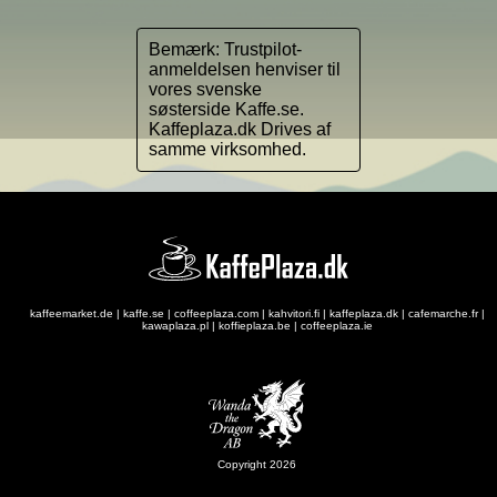
Bemærk: Trustpilot-
anmeldelsen henviser til
vores svenske
søsterside Kaffe.se.
Kaffeplaza.dk Drives af
samme virksomhed.
kaffeemarket.de
|
kaffe.se
|
coffeeplaza.com
|
kahvitori.fi
|
kaffeplaza.dk
|
cafemarche.fr
|
kawaplaza.pl
|
koffieplaza.be
|
coffeeplaza.ie
Copyright 2026