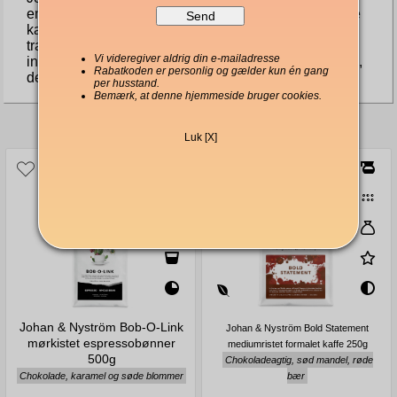
en kaffe; det er en fejring af kunsten at riste og blande
kaffebønner til perfektion. Ved at kombinere
traditionelle ristningsteknikker med moderne
Vi videregiver aldrig din e-mailadresse
innovation leverer Johan & Nyström en kaffeblanding,
Rabatkoden er personlig og gælder kun én gang
der både er dybt tilfredsstillende og rig på historie.
per husstand.
Bemærk, at denne hjemmeside bruger cookies.
Andre købte også
Luk [X]
Johan & Nyström Bob-O-Link
Johan & Nyström Bold Statement
mørkistet espressobønner
mediumristet formalet kaffe 250g
500g
Chokoladeagtig, sød mandel, røde
Chokolade, karamel og søde blommer
bær