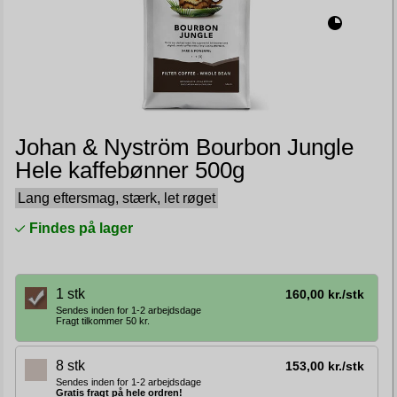
Johan & Nyström Bourbon Jungle
Hele kaffebønner 500g
Lang eftersmag, stærk, let røget
Findes på lager
1 stk
160,00 kr./stk
Sendes inden for 1-2 arbejdsdage
Fragt tilkommer 50 kr.
8 stk
153,00 kr./stk
Sendes inden for 1-2 arbejdsdage
Gratis fragt på hele ordren!