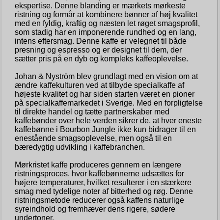
ekspertise. Denne blanding er mærkets mørkeste
ristning og formår at kombinere bønner af høj kvalitet
med en fyldig, kraftig og næsten let røget smagsprofil,
som stadig har en imponerende rundhed og en lang,
intens eftersmag. Denne kaffe er velegnet til både
presning og espresso og er designet til dem, der
sætter pris på en dyb og kompleks kaffeoplevelse.
Johan & Nyström blev grundlagt med en vision om at
ændre kaffekulturen ved at tilbyde specialkaffe af
højeste kvalitet og har siden starten været en pioner
på specialkaffemarkedet i Sverige. Med en forpligtelse
til direkte handel og tætte partnerskaber med
kaffebønder over hele verden sikrer de, at hver eneste
kaffebønne i Bourbon Jungle ikke kun bidrager til en
enestående smagsoplevelse, men også til en
bæredygtig udvikling i kaffebranchen.
Mørkristet kaffe produceres gennem en længere
ristningsproces, hvor kaffebønnerne udsættes for
højere temperaturer, hvilket resulterer i en stærkere
smag med tydelige noter af bitterhed og røg. Denne
ristningsmetode reducerer også kaffens naturlige
syreindhold og fremhæver dens rigere, sødere
undertoner.