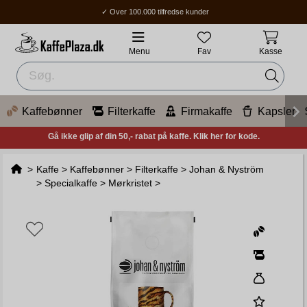
✓ Over 100.000 tilfredse kunder
✓ Gratis fragt over 400 kr.
✓ Hjemmelevering / Ombud: 1-3 hverdage.
Menu
Fav
Kasse
Kaffebønner
Filterkaffe
Firmakaffe
Kapsler
Gå ikke glip af din 50,- rabat på kaffe. Klik her for kode.
>
Kaffe
>
Kaffebønner
>
Filterkaffe
>
Johan & Nyström
>
Specialkaffe
>
Mørkristet
>