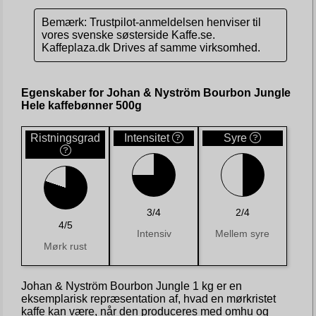
Bemærk: Trustpilot-anmeldelsen henviser til
vores svenske søsterside Kaffe.se.
Kaffeplaza.dk Drives af samme virksomhed.
Egenskaber for Johan & Nyström Bourbon Jungle
Hele kaffebønner 500g
Ristningsgrad
Intensitet
Syre
3/4
2/4
4/5
Intensiv
Mellem syre
Mørk rust
Johan & Nyström Bourbon Jungle 1 kg er en
eksemplarisk repræsentation af, hvad en mørkristet
kaffe kan være, når den produceres med omhu og