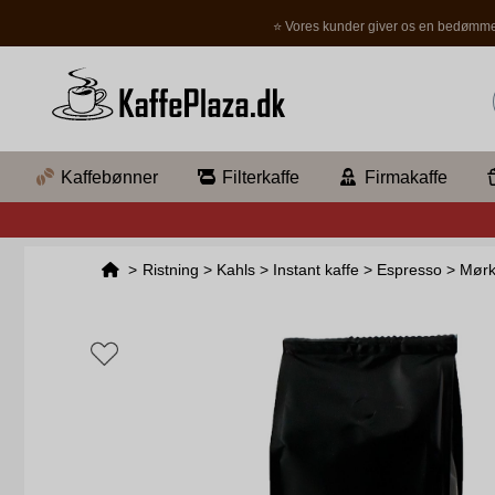
⭐ Vores kunder giver os en bedømme
Kaffebønner
Filterkaffe
Firmakaffe
>
Ristning
>
Kahls
>
Instant kaffe
>
Espresso
>
Mørk