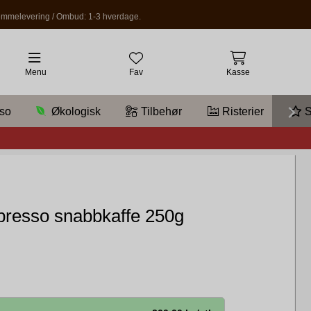
mmelevering / Ombud: 1-3 hverdage.
Menu
Fav
Kasse
so
Økologisk
Tilbehør
Risterier
S
presso snabbkaffe 250g