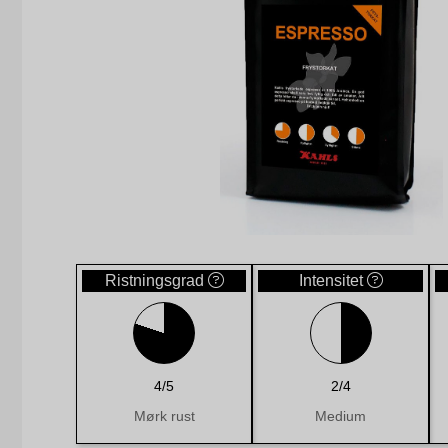
Ristningsgrad
Intensitet
4/5
2/4
Mørk rust
Medium