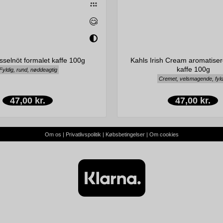
sselnöt formalet kaffe 100g
Kahls Irish Cream aromatiser
kaffe 100g
Fyldig, rund, nøddeagtig
Cremet, velsmagende, fyld
47,00 kr.
47,00 kr.
Om os
|
Privatlivspolitik
|
Købsbetingelser
|
Om cookies