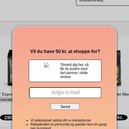
Andre købte også
Vil du have 50 kr. at shoppe for?
Tilmeld dig her, så
får du koden med
det samme i dette
vindue.
° Espresso hele bønner 1000g
Kahls banansmaget malet filte
 chokoladeagtig, syditaliensk stil
280,00 kr.
169,00 kr.
Vi videregiver aldrig din e-mailadresse
Rabatkoden er personlig og gælder kun én gang
per husstand.