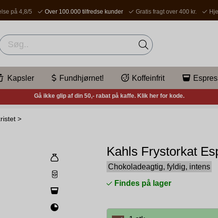
lse på 4,8/5
Over 100.000 tilfredse kunder
Gratis fragt over 400 kr.
Hje
Kapsler
Fundhjørnet!
Koffeinfrit
Espres
Gå ikke glip af din 50,- rabat på kaffe. Klik her for kode.
ristet
>
Kahls Frystorkat Es
Chokoladeagtig, fyldig, intens
Findes på lager