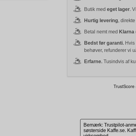
Butik med
eget lager
. V
Hurtig levering
, direkte
Betal nemt med
Klarna
Bedst før garanti.
Hvis 
behøver, refunderer vi 
Erfarne.
Tusindvis af ku
Bemærk: Trustpilot-anme
søsterside Kaffe.se. Ka
virksomhed.