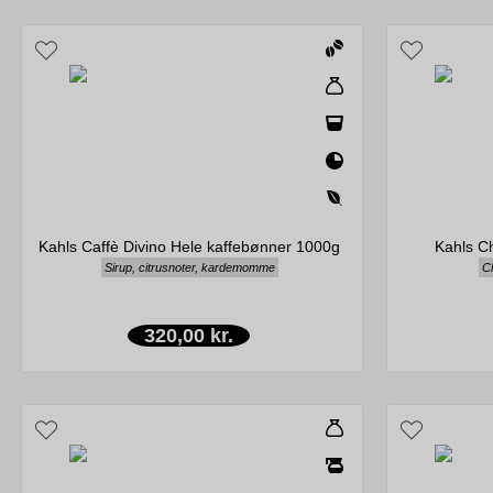
Kahls Caffè Divino Hele kaffebønner 1000g
Kahls C
Sirup, citrusnoter, kardemomme
Ch
320,00 kr.