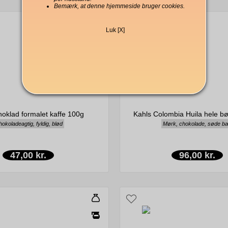
Bemærk, at denne hjemmeside bruger cookies.
Luk [X]
hoklad formalet kaffe 100g
Kahls Colombia Huila hele b
okoladeagtig, fyldig, blød
Mørk, chokolade, søde b
47,00 kr.
96,00 kr.