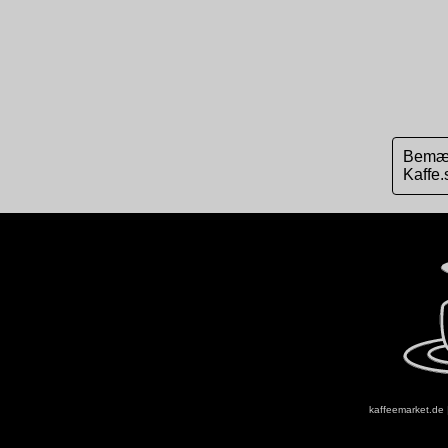
Bemærk
Kaffe.
kaffeemarket.de