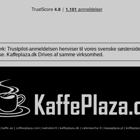
: Trustpilot-anmeldelsen henviser til vores svenske søstersid
se. Kaffeplaza.dk Drives af samme virksomhed.
|
kaffe.se
|
coffeeplaza.com
|
kahvitori.fi
|
kaffeplaza.dk
|
cafemarche.fr
|
kawaplaza.pl
|
koffiepla