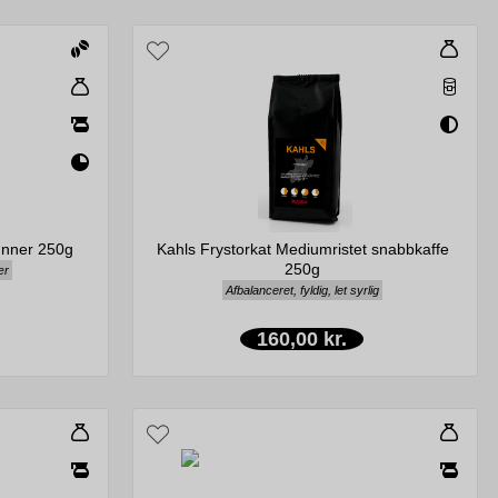
ønner 250g
Kahls Frystorkat Mediumristet snabbkaffe
250g
ær
Afbalanceret, fyldig, let syrlig
160,00 kr.