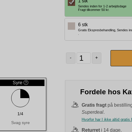
1 stk
Sendes inden for 1-2 arbejdsdage
Fragt tilkommer 50 kr.
6 stk
Gratis Ekspresbehandling, Sendes in
.
-
+
Syre
Fordele hos Ka
Gratis fragt
på bestillin
Superdeal
.
1/4
Hvorfor har I ikke altid gratis 
Svag syre
Returret
i 14 dage.