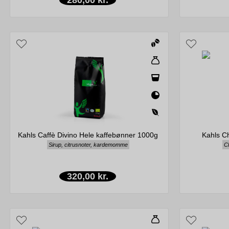
Kahls Caffè Divino Hele kaffebønner 1000g
Kahls C
Sirup, citrusnoter, kardemomme
Ch
320,00 kr.