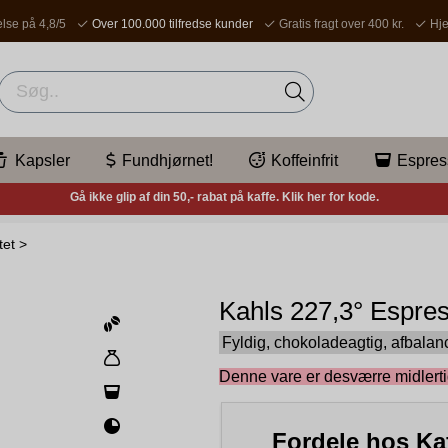
lse på 4,8/5
Over 100.000 tilfredse kunder
Gratis fragt over 400 kr.
Hje
Kapsler
Fundhjørnet!
Koffeinfrit
Espres
Gå ikke glip af din 50,- rabat på kaffe. Klik her for kode.
tet
>
Kahls 227,3° Espre
Fyldig, chokoladeagtig, afbalan
Denne vare er desværre midlertid
Fordele hos Ka