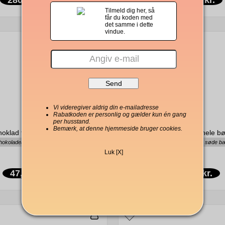
Tilmeld dig her, så
får du koden med
det samme i dette
vindue.
Vi videregiver aldrig din e-mailadresse
Rabatkoden er personlig og gælder kun én gang
per husstand.
Bemærk, at denne hjemmeside bruger cookies.
hoklad formalet kaffe 100g
Kahls Colombia Huila hele b
okoladeagtig, fyldig, blød
Mørk, chokolade, søde b
Luk [X]
47,00 kr.
96,00 kr.