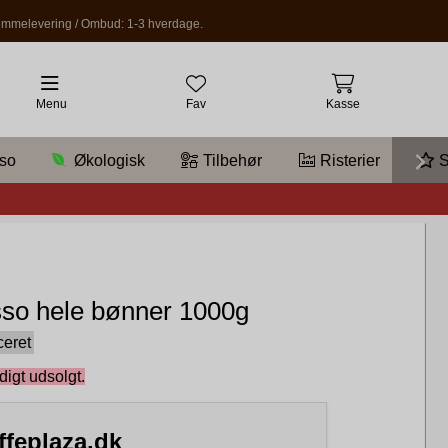
mmelevering / Ombud: 1-3 hverdage.
Menu
Fav
Kasse
so
Økologisk
Tilbehør
Risterier
S
sso hele bønner 1000g
ceret
igt udsolgt.
ffeplaza.dk