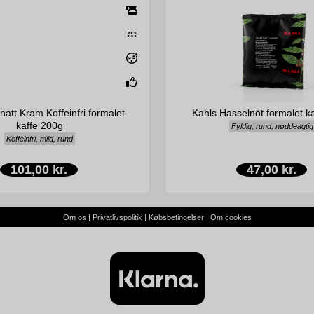
att Kram Koffeinfri formalet
Kahls Hasselnöt formalet k
kaffe 200g
Fyldig, rund, nøddeagtig
Koffeinfri, mild, rund
101,00 kr.
47,00 kr.
Om os
|
Privatlivspolitik
|
Købsbetingelser
|
Om cookies