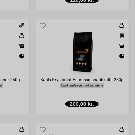
ønner 250g
Kahls Frystorkat Espresso snabbkaffe 250g
ær
Chokoladeagtig, fyldig, intens
200,00 kr.