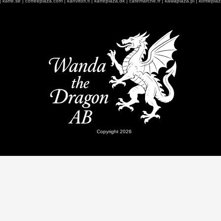
|
kaffe.se
|
coffeeplaza.com
|
kahvitori.fi
|
kaffeplaza.dk
|
cafemarche.fr
|
kawaplaza.pl
|
koffiepla
Copyright 2026