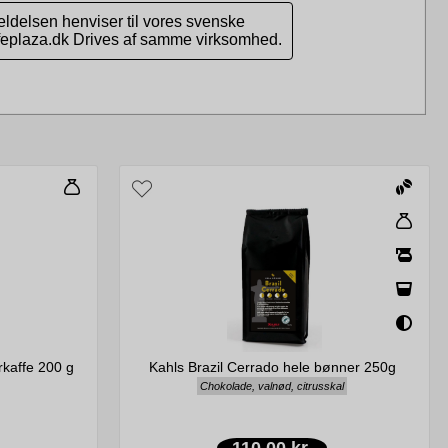
ldelsen henviser til vores svenske
ffeplaza.dk Drives af samme virksomhed.
rkaffe 200 g
Kahls Brazil Cerrado hele bønner 250g
Chokolade, valnød, citrusskal
110,00 kr.