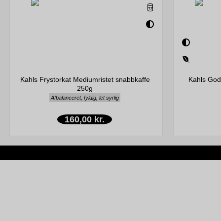
Kahls Frystorkat Mediumristet snabbkaffe
Kahls Godn
250g
Afbalanceret, fyldig, let syrlig
160,00 kr.