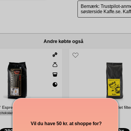
Bemærk: Trustpilot-anme
søsterside Kaffe.se. Ka
Andre købte også
° Espresso hele bønner 1000g
Kahls banansmaget malet filte
 chokoladeagtig, syditaliensk stil
Vil du have 50 kr. at shoppe for?
280,00 kr.
169,00 kr.