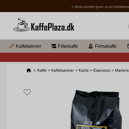
⭐ Vores kunder giver os en bedømme
Kaffebønner
Filterkaffe
Firmakaffe
>
Kaffe
>
Kaffebønner
>
Kahls
>
Espresso
>
Mørkris