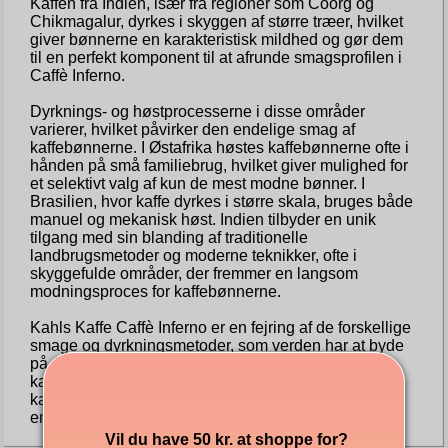
Kaffen fra Indien, især fra regioner som Coorg og
Chikmagalur, dyrkes i skyggen af større træer, hvilket
giver bønnerne en karakteristisk mildhed og gør dem
til en perfekt komponent til at afrunde smagsprofilen i
Caffè Inferno.
Dyrknings- og høstprocesserne i disse områder
varierer, hvilket påvirker den endelige smag af
kaffebønnerne. I Østafrika høstes kaffebønnerne ofte i
hånden på små familiebrug, hvilket giver mulighed for
et selektivt valg af kun de mest modne bønner. I
Brasilien, hvor kaffe dyrkes i større skala, bruges både
manuel og mekanisk høst. Indien tilbyder en unik
tilgang med sin blanding af traditionelle
landbrugsmetoder og moderne teknikker, ofte i
skyggefulde områder, der fremmer en langsom
modningsproces for kaffebønnerne.
Kahls Kaffe Caffè Inferno er en fejring af de forskellige
smage og dyrkningsmetoder, som verden har at byde
på. Ved at samle kaffebønner fra disse forskellige
kaffedyrkningsregioner leverer Kahls en enestående
kaffeoplevelse, der afspejler virksomhedens
engagement i kvalitet og innovation i kaffebranchen.
Vil du have 50 kr. at shoppe for?