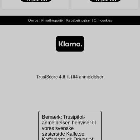
Om os
|
Privatlivspolitik
|
Købsbetingelser
|
Om cookies
Bemærk: Trustpilot-
anmeldelsen henviser til
vores svenske
søsterside Kaffe.se.
Kaffeplaza.dk Drives af