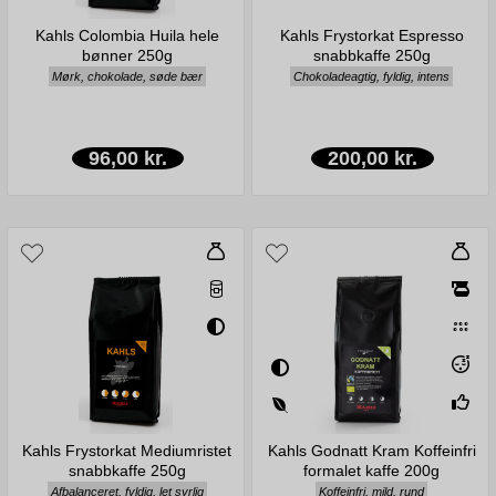
Kahls Colombia Huila hele
Kahls Frystorkat Espresso
bønner 250g
snabbkaffe 250g
Mørk, chokolade, søde bær
Chokoladeagtig, fyldig, intens
96,00 kr.
200,00 kr.
Kahls Frystorkat Mediumristet
Kahls Godnatt Kram Koffeinfri
snabbkaffe 250g
formalet kaffe 200g
Afbalanceret, fyldig, let syrlig
Koffeinfri, mild, rund