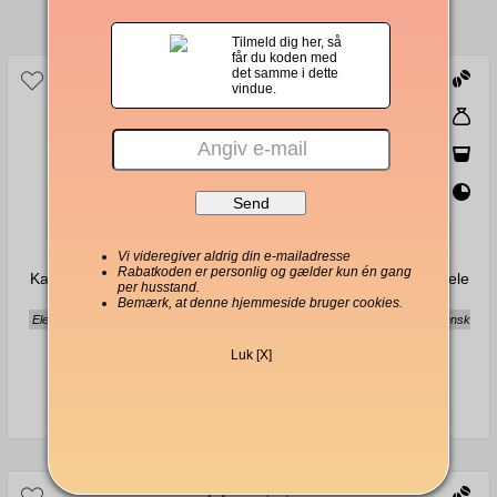
Andre købte også
Tilmeld dig her, så
får du koden med
det samme i dette
vindue.
Vi videregiver aldrig din e-mailadresse
Rabatkoden er personlig og gælder kun én gang
Kahls 224,8° Espresso hele
Kahls 234,0° Espresso hele
per husstand.
bønner 1000g
bønner 1000g
Bemærk, at denne hjemmeside bruger cookies.
Elegant, chokladig, norditaliensk stil
Kraftig, chokoladeagtig, syditaliensk
stil
Luk [X]
280,00 kr.
280,00 kr.