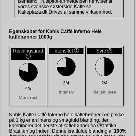
Bemærk: Trustpilot-anmeldelsen henviser til
vores svenske søsterside Kaffe.se.
Kaffeplaza.dk Drives af samme virksomhed.
Egenskaber for Kahls Caffè Inferno Hele
kaffebønner 1000g
Ristningsgrad
Intensitet
Syre
3/4
2/4
4/5
Intensiv
Mellem syre
Mørk rust
Kahls Kaffe Caffè Inferno hele kaffebønner i en pakke
på 1 kg er en intens og smagfuld blanding, der
kombinerer det bedste af kaffebønner fra Østafrika,
Brasilien og Indien. Denne kraftfulde blanding af
100%