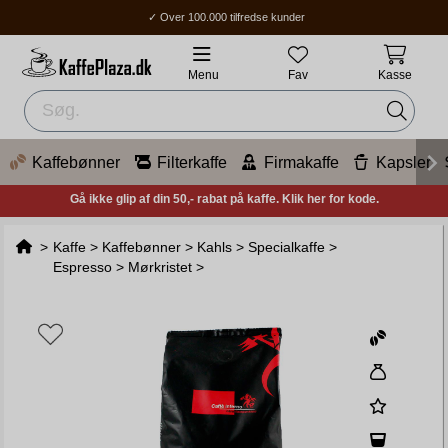
✓ Over 100.000 tilfredse kunder
✓ Gratis fragt over 400 kr.
✓ Hjemmelevering / Ombud: 1-3 hverdage.
Menu
Fav
Kasse
Kaffebønner
Filterkaffe
Firmakaffe
Kapsler
Gå ikke glip af din 50,- rabat på kaffe. Klik her for kode.
>
Kaffe
>
Kaffebønner
>
Kahls
>
Specialkaffe
>
Espresso
>
Mørkristet
>