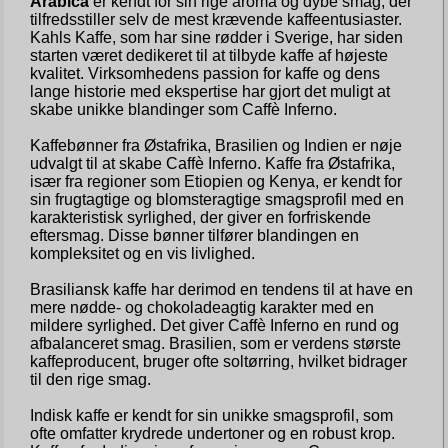
Arabica
er kendt for sin rige aroma og dybe smag, der
tilfredsstiller selv de mest krævende kaffeentusiaster.
Kahls Kaffe, som har sine rødder i Sverige, har siden
starten været dedikeret til at tilbyde kaffe af højeste
kvalitet. Virksomhedens passion for kaffe og dens
lange historie med ekspertise har gjort det muligt at
skabe unikke blandinger som Caffè Inferno.
Kaffebønner fra Østafrika, Brasilien og Indien er nøje
udvalgt til at skabe Caffè Inferno. Kaffe fra Østafrika,
især fra regioner som Etiopien og Kenya, er kendt for
sin frugtagtige og blomsteragtige smagsprofil med en
karakteristisk syrlighed, der giver en forfriskende
eftersmag. Disse bønner tilfører blandingen en
kompleksitet og en vis livlighed.
Brasiliansk kaffe har derimod en tendens til at have en
mere nødde- og chokoladeagtig karakter med en
mildere syrlighed. Det giver Caffè Inferno en rund og
afbalanceret smag. Brasilien, som er verdens største
kaffeproducent, bruger ofte soltørring, hvilket bidrager
til den rige smag.
Indisk kaffe er kendt for sin unikke smagsprofil, som
ofte omfatter krydrede undertoner og en robust krop.